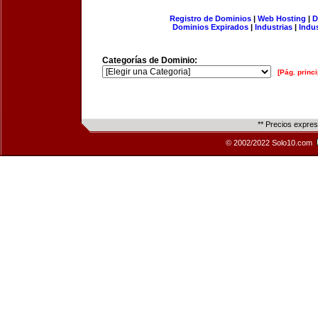
Registro de Dominios
|
Web Hosting
|
D
Dominios Expirados
|
Industrias
|
Indu
Categorías de Dominio:
[Pág. princi
** Precios expre
© 2002/2022 Solo10.com