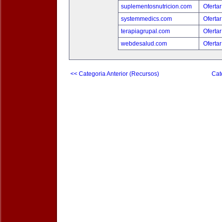
suplementosnutricion.com
Ofertar
systemmedics.com
Ofertar
terapiagrupal.com
Ofertar
webdesalud.com
Ofertar
<< Categoria Anterior (Recursos)
Cat