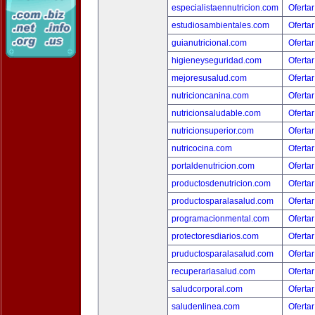
especialistaennutricion.com
Ofertar
estudiosambientales.com
Ofertar
guianutricional.com
Ofertar
higieneyseguridad.com
Ofertar
mejoresusalud.com
Ofertar
nutricioncanina.com
Ofertar
nutricionsaludable.com
Ofertar
nutricionsuperior.com
Ofertar
nutricocina.com
Ofertar
portaldenutricion.com
Ofertar
productosdenutricion.com
Ofertar
productosparalasalud.com
Ofertar
programacionmental.com
Ofertar
protectoresdiarios.com
Ofertar
pruductosparalasalud.com
Ofertar
recuperarlasalud.com
Ofertar
saludcorporal.com
Ofertar
saludenlinea.com
Ofertar