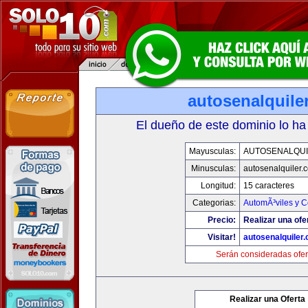
autosenalquile
El dueño de este dominio lo ha
Mayusculas:
AUTOSENALQU
Minusculas:
autosenalquiler.
Longitud:
15 caracteres
Categorias:
AutomÃ³viles y 
Precio:
Realizar una ofe
Visitar!
autosenalquiler
Serán consideradas ofer
Realizar una Oferta