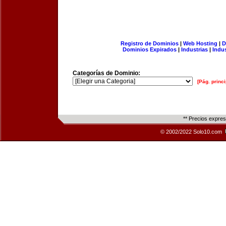
Registro de Dominios
|
Web Hosting
|
D
Dominios Expirados
|
Industrias
|
Indu
Categorías de Dominio:
[Pág. princi
** Precios expre
© 2002/2022 Solo10.com