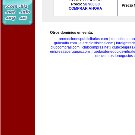
COMPRAR AHORA
Precio $
8,900.00
Precio 
COMPRAR AHORA
Otros dominios en venta:
promocionespublicitarias.com
|
zonaclientes.
guiasalta.com
|
ejerciciosfisicos.com
|
foreigntrade
clubcompras.com
|
clubcompras.net
|
clubcompras.
empresasperuanas.com
|
ruedasdenegociosvirtual
|
encuentrosdenegocios.