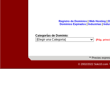
Registro de Dominios
|
Web Hosting
|
D
Dominios Expirados
|
Industrias
|
Indu
Categorías de Dominio:
[Pág. princi
** Precios expre
© 2002/2022 Solo10.com