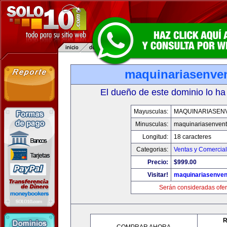
maquinariasenve
El dueño de este dominio lo ha
Mayusculas:
MAQUINARIASEN
Minusculas:
maquinariasenven
Longitud:
18 caracteres
Categorias:
Ventas y Comercial
Precio:
$999.00
Visitar!
maquinariasenve
Serán consideradas ofer
R