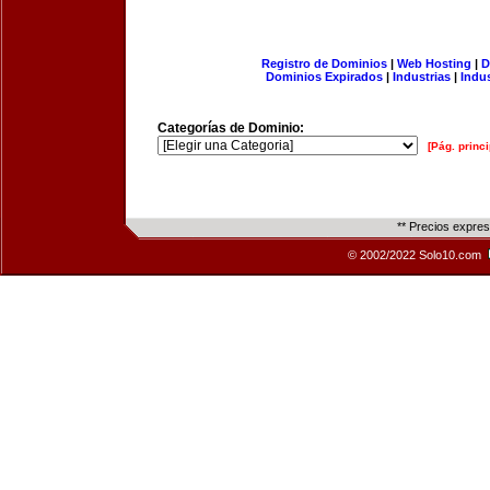
Registro de Dominios
|
Web Hosting
|
D
Dominios Expirados
|
Industrias
|
Indu
Categorías de Dominio:
[Pág. princi
** Precios expre
© 2002/2022 Solo10.com